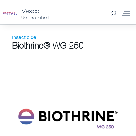
Mexico
Uso Profesional
Industrial Vegetation
Insecticide
Biothrine® WG 250
Vegetation-Management
Profesional
Forestal
Uso Doméstico
Granos Almacenados