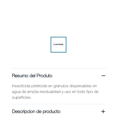
Uso Vectores
Nosotros
Contacto
Boletin
Mapa de sitio
Resumo del Produto
Carreras
Insecticida piretroide en gránulos dispersables en
agua de amplia residualidad y uso en todo tipo de
superficies.
Descripcion de producto