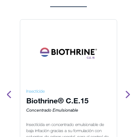
Insecticide
In
Biothrine® C.E.15
B
Concentrado Emulsionable
S
Insecticida en concentrado emulsionable de
In
baja irritación gracias a su formulación con
co
solventes de origen vegetal, para el control de
en