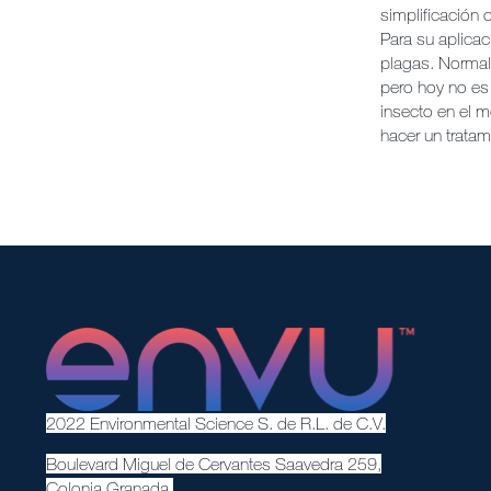
simplificación
Para su aplicac
plagas. Normal
pero hoy no es 
insecto en el m
hacer un trata
2022 Environmental Science S. de R.L. de C.V.
Boulevard Miguel de Cervantes Saavedra 259,
Colonia Granada,