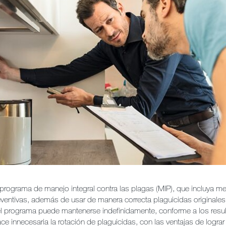
 programa de manejo integral contra las plagas (MIP), que incluya me
eventivas, además de usar de manera correcta plaguicidas originales
 programa puede mantenerse indefinidamente, conforme a los resu
ce innecesaria la rotación de plaguicidas, con las ventajas de logra