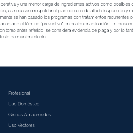
 operativa y una menor carga de ingredientes activos como posibles
ión, es necesario respaldar el plan con una detallada inspección y m
mente se han basado los programas con tratamientos recurrentes 
aceptado el término “preventivo” en cualquier aplicación. La presenc
onitoreo antes referido, se considera evidencia de plaga y por lo tan
miento de mantenimiento.
Profesional
Uso Doméstico
Granos Almacenados
Uso Vectores