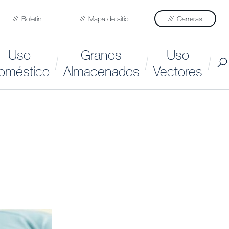
Boletin
Mapa de sitio
Carreras
Uso
Granos
Uso
oméstico
Almacenados
Vectores