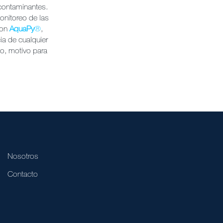
 contaminantes.
onitoreo de las
con
AquaPy
®
,
ia de cualquier
to, motivo para
Nosotros
Contacto