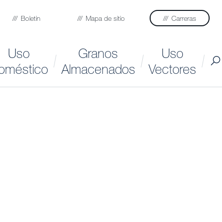
Boletin
Mapa de sitio
Carreras
Uso
Granos
Uso
oméstico
Almacenados
Vectores