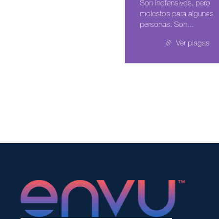
Son inofensivos, pero
molestos para algunas
personas. Son...
Ver plagas