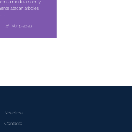
eren la madera seca y
Son pequeños y de color
mente atacan árboles
verde, amarillo o
...
negro.Afectan el...
Ver plagas
Ver plagas
Nosotros
Contacto