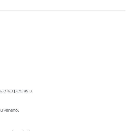
, otras
jo las piedras u
su veneno.