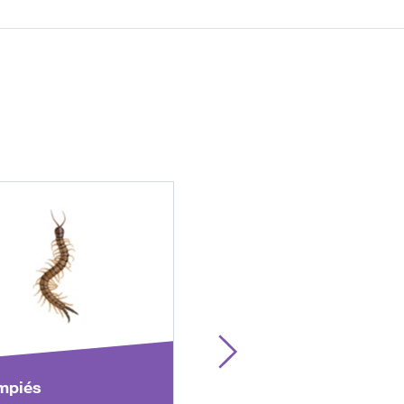
mpiés
Pulgones