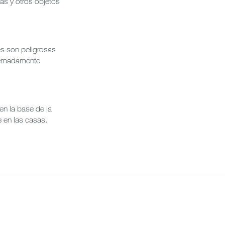
as y otros objetos
s son peligrosas
remadamente
en la base de la
e en las casas.