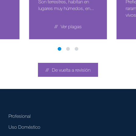
Son terrestres, habitan en
Prefi
lugares muy húmedos, en...
rara
vivos.
Ver plagas
De vuelta a revisión
Profesional
Uso Doméstico