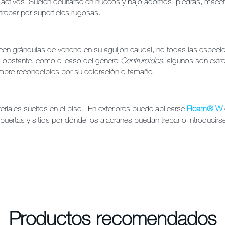
ctivos. Suelen ocultarse en huecos y bajo adornos, piedras, macet
trepar por superficies rugosas.
n grándulas de veneno en su aguijón caudal, no todas las especie
o obstante, como el caso del género
Centruroides
, algunos son ext
pre reconocibles por su coloración o tamaño.
eriales sueltos en el piso. En exteriores puede aplicarse
Ficam® W
puertas y sitios por dónde los alacranes puedan trepar o introducirs
Productos recomendados