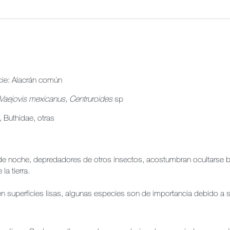
cie: Alacrán común
Vaejovis mexicanus, Centruroides
sp
a: Vaejovidae, Buthidae
de noche, depredadores de otros insectos, acostumbran ocultarse ba
la tierra.
n superficies lisas, algunas especies son de importancia debido a 