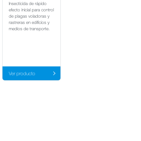
Insecticida de rápido
Insecticida en mezcla de
efecto inicial para control
nicotínico y piretroide de
de plagas voladoras y
doble efecto y amplio
rastreras en edificios y
espectro para uso en
medios de transporte.
jardinería, gracias a su
efecto sistémico en
insectos.
Ver producto
Ver producto