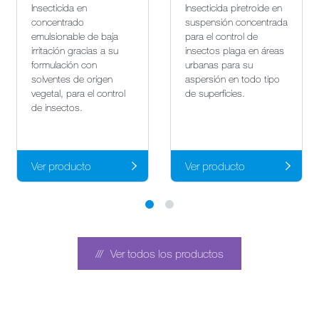
Insecticida en
Insecticida piretroide en
concentrado
suspensión concentrada
emulsionable de baja
para el control de
irritación gracias a su
insectos plaga en áreas
formulación con
urbanas para su
solventes de origen
aspersión en todo tipo
vegetal, para el control
de superficies.
de insectos.
Ver producto
Ver producto
Ver todos los productos