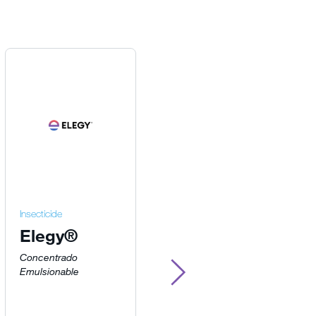
Insecticide
Insecticide
Elegy®
Temprid®
SC
Concentrado
Emulsionable
Suspensión
Concentrada